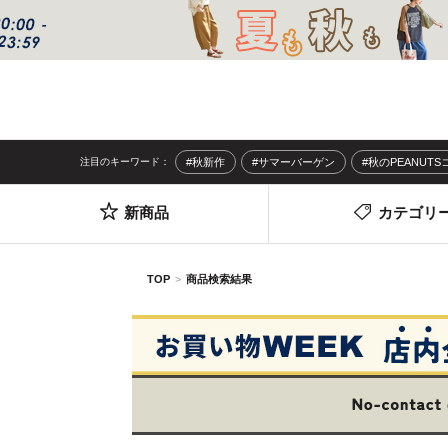
注目のキーワード：
#秋新作
#サマーバーゲン
#秋のPEANUT
新商品
カテゴリ
TOP
商品検索結果