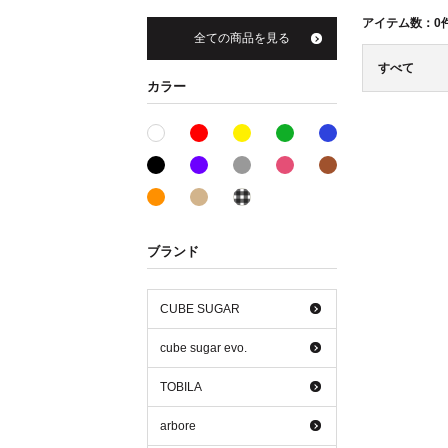
アイテム数：
0
全ての商品を見る
すべて
カラー
レッド系
イエロー系
グリーン系
ブルー系
ホワイト系
ブラック系
パープル系
グレー系
ピンク系
ブラウン系
オレンジ系
ベージュ系
その他系
ブランド
CUBE SUGAR
cube sugar evo.
TOBILA
arbore