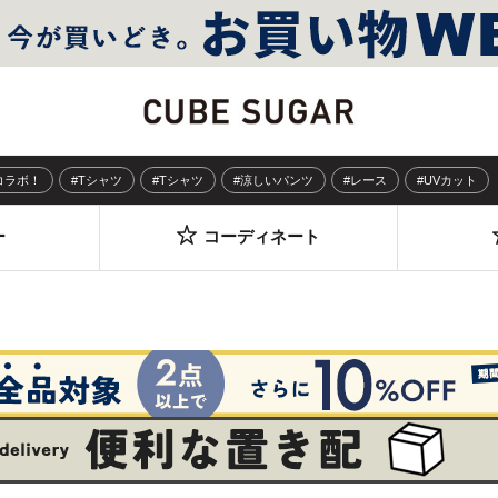
Sコラボ！
#Tシャツ
#Tシャツ
#涼しいパンツ
#レース
#UVカット
ー
コーディネート