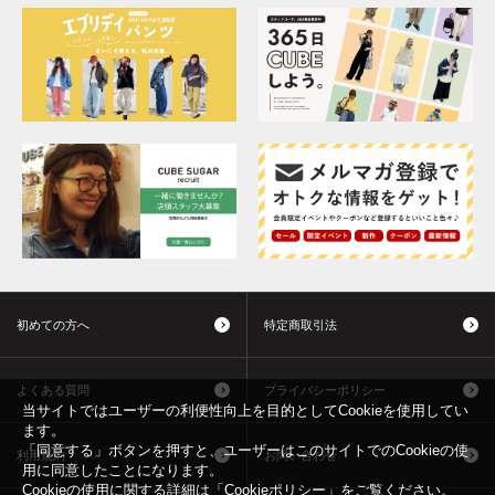
初めての方へ
特定商取引法
よくある質問
プライバシーポリシー
当サイトではユーザーの利便性向上を目的としてCookieを使用してい
ます。
「同意する」ボタンを押すと、ユーザーはこのサイトでのCookieの使
利用規約
お問い合わせ
用に同意したことになります。
Cookieの使用に関する詳細は「
Cookieポリシー
」をご覧ください。