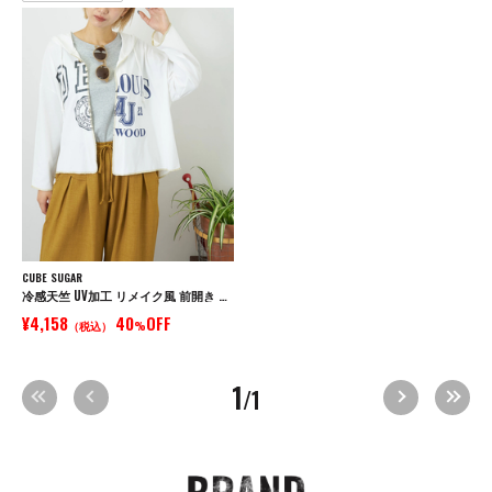
CUBE SUGAR
冷感天竺 UV加工 リメイク風 前開き パーカー
¥4,158
40
OFF
（税込）
%
1
/1