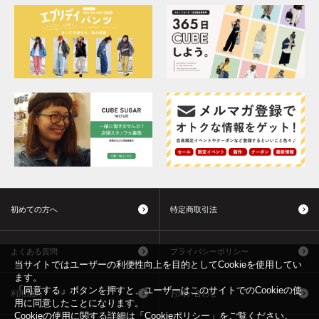
初めての方へ
特定商取引法
よくある質問
プライバシーポリシー
当サイトではユーザーの利便性向上を目的としてCookieを使用してい
ます。
「同意する」ボタンを押すと、ユーザーはこのサイトでのCookieの使
利用規約
お問い合わせ
用に同意したことになります。
Cookieの使用に関する詳細は「
Cookieポリシー
」をご覧ください。