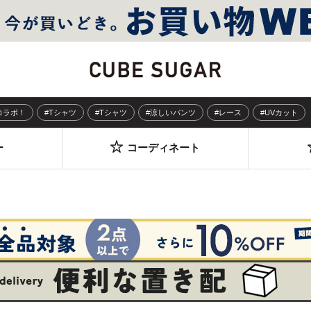
Sコラボ！
#Tシャツ
#Tシャツ
#涼しいパンツ
#レース
#UVカット
ー
コーディネート