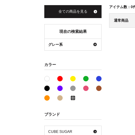
アイテム数：
0
全ての商品を見る
通常商品
現在の検索結果
グレー系
カラー
レッド系
イエロー系
グリーン系
ブルー系
ホワイト系
ブラック系
パープル系
グレー系
ピンク系
ブラウン系
オレンジ系
ベージュ系
その他系
ブランド
CUBE SUGAR