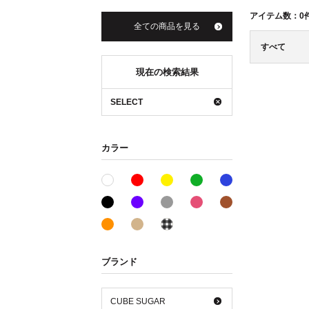
アイテム数：
0
全ての商品を見る
すべて
現在の検索結果
SELECT
カラー
レッド系
イエロー系
グリーン系
ブルー系
ホワイト系
ブラック系
パープル系
グレー系
ピンク系
ブラウン系
オレンジ系
ベージュ系
その他系
ブランド
CUBE SUGAR