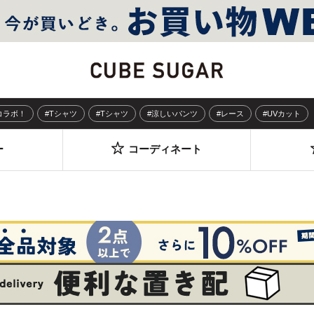
Sコラボ！
#Tシャツ
#Tシャツ
#涼しいパンツ
#レース
#UVカット
ー
コーディネート