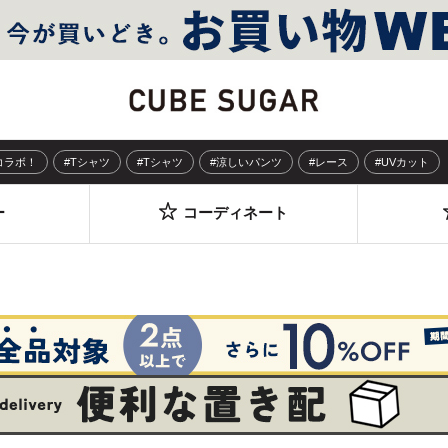
Sコラボ！
#Tシャツ
#Tシャツ
#涼しいパンツ
#レース
#UVカット
ー
コーディネート