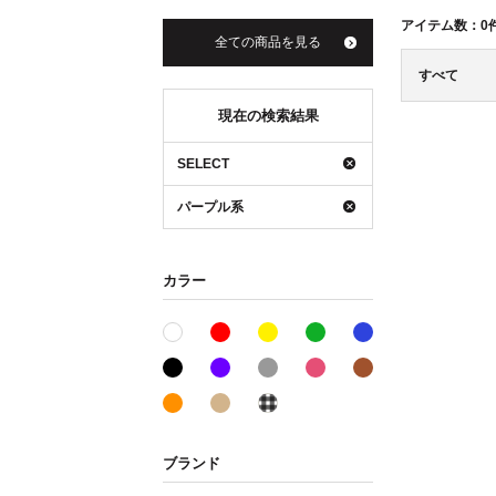
アイテム数：
0
全ての商品を見る
すべて
現在の検索結果
SELECT
パープル系
カラー
レッド系
イエロー系
グリーン系
ブルー系
ホワイト系
ブラック系
パープル系
グレー系
ピンク系
ブラウン系
オレンジ系
ベージュ系
その他系
ブランド