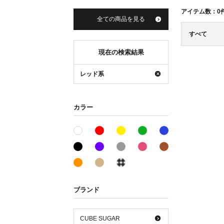
アイテム数：
0
全ての商品を見る
すべて
現在の検索結果
レッド系
カラー
レッド系
イエロー系
グリーン系
ブルー系
ホワイト系
ブラック系
パープル系
グレー系
ピンク系
ブラウン系
オレンジ系
ベージュ系
その他系
ブランド
CUBE SUGAR