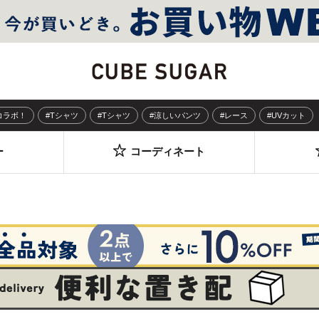
Sコラボ！
#Tシャツ
#Tシャツ
#涼しいパンツ
#レース
#UVカット
ー
コーディネート