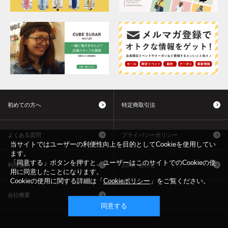
初めての方へ
特定商取引法
よくある質問
プライバシーポリシー
当サイトではユーザーの利便性向上を目的としてCookieを使用してい
ます。
「同意する」ボタンを押すと、ユーザーはこのサイトでのCookieの使
利用規約
お問い合わせ
用に同意したことになります。
Cookieの使用に関する詳細は「
Cookieポリシー
」をご覧ください。
会社概要
同意する