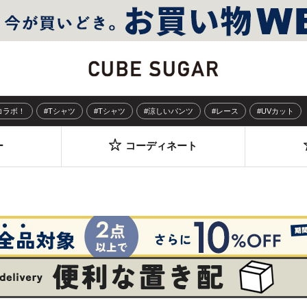
Sコラボ！
#Tシャツ
#Tシャツ
#涼しいパンツ
#レース
#UVカット
ー
コーディネート