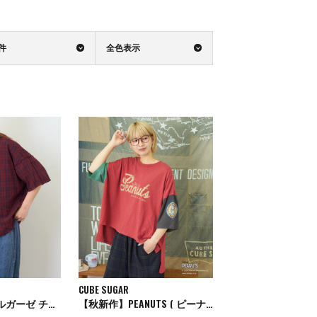
0件
全色表示
CUBE SUGAR
【秋新作】ダブルガーゼ チェック リバーシブル 5分袖 ドルマンシャツ
【秋新作】PEANUTS ( ピーナッツ ) 32/-スラブ天竺 配色 ワイド Tシャツ