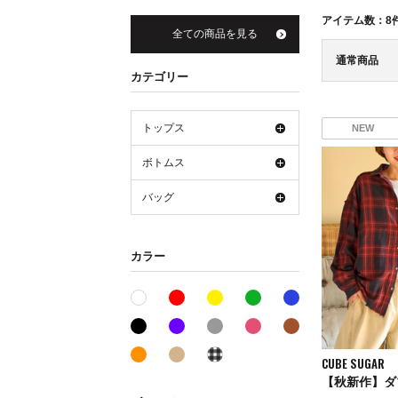
アイテム数：
8
全ての商品を見る
通常商品
カテゴリー
トップス
NEW
ボトムス
バッグ
カラー
レッド系
イエロー系
グリーン系
ブルー系
ホワイト系
ブラック系
パープル系
グレー系
ピンク系
ブラウン系
オレンジ系
ベージュ系
その他系
CUBE SUGAR