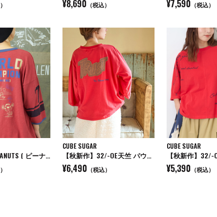
¥8,690
¥7,590
）
（税込）
（税込）
CUBE SUGAR
CUBE SUGAR
【秋新作】PEANUTS ( ピーナッツ ) 32/-スラブ天竺 ライン入り 7分袖 プルオーバー Tシャツ
【秋新作】32/-OE天竺 パウダー加工 パッチロゴ 刺繍 Tシャツ
¥6,490
¥5,390
）
（税込）
（税込）