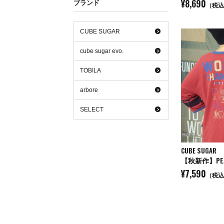
¥8,690
ブランド
（税込
CUBE SUGAR
cube sugar evo.
TOBILA
arbore
SELECT
CUBE SUGAR
¥7,590
（税込