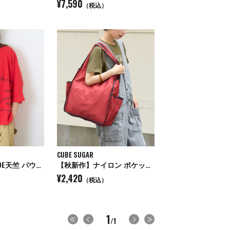
¥7,590
（税込）
CUBE SUGAR
【秋新作】32/-OE天竺 パウダー加工 5分袖 ドルマン Tシャツ
【秋新作】ナイロン ポケッタブル マルシェ バッグ
¥2,420
（税込）
1
/1