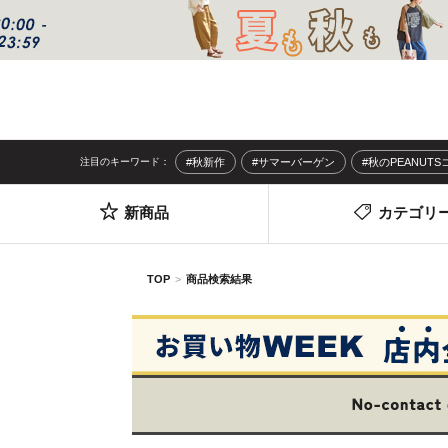
注目のキーワード：
#秋新作
#サマーバーゲン
#秋のPEANUT
新商品
カテゴリ
TOP
商品検索結果