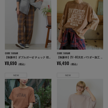
CUBE SUGAR
CUBE SUGAR
【秋新作】ダブルガーゼ チェック 切替 イージーパンツ
【秋新作】21/-OE天竺 パウダー加工 ラグラン 6分袖 ロゴプリント Tシャツ
¥8,690
¥6,490
（税込）
（税込）
NEW
NEW