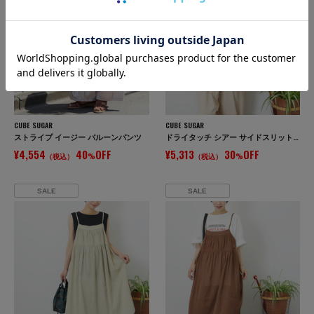
CUBE SUGAR
CUBE SUGAR
ストライプ イージー バルーンパンツ
ドライタッチ シアー サイドスリット テーラード ジャケット
¥4,554
40
OFF
¥5,313
30
OFF
（税込）
%
（税込）
%
SALE
SALE