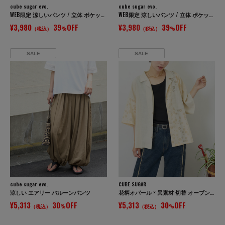
cube sugar evo.
cube sugar evo.
WEB限定 涼しいパンツ / 立体 ポケット イージー コクーンパンツ
WEB限定 涼しいパンツ / 立体 ポケット イージー コクーンパンツ
¥3,980
39
OFF
¥3,980
39
OFF
（税込）
%
（税込）
%
SALE
SALE
cube sugar evo.
CUBE SUGAR
涼しい エアリー バルーンパンツ
花柄オパール × 異素材 切替 オープンカラー シャツ
¥5,313
30
OFF
¥5,313
30
OFF
（税込）
%
（税込）
%