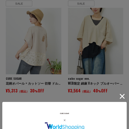
SALE
SALE
CUBE SUGAR
cube sugar evo.
花柄オパール × カットソー 切替 ドルマン Tシャツ
WEB限定 綿麻 Vネック プルオーバー シャツ
¥5,313
30
OFF
¥3,564
40
OFF
（税込）
%
（税込）
%
SALE
SALE