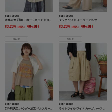
CUBE SUGAR
CUBE SUGAR
冷感天竺 UV加工 ボートネック ドロスト Tシャツ
タック ワイド イージー パンツ
¥3,234
40
OFF
¥3,234
40
OFF
（税込）
%
（税込）
%
SALE
SALE
CUBE SUGAR
CUBE SUGAR
21/-OE天竺 パウダー加工 ベルスリーブ Tシャツ
ライトツイル ワイド カーゴ ハーフパンツ