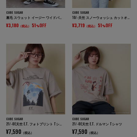
CUBE SUGAR
CUBE SUGAR
裏毛 スウェット イージー ワイドパンツ
10/-天竺 スノーウォッシュ カットオフ Vネック プルオーバー
¥3,180
51
OFF
¥3,719
51
OFF
（税込）
%
（税込）
%
CUBE SUGAR
CUBE SUGAR
21/-OE天竺 E.T. フォトプリント Tシャツ
21/-OE天竺 E.T. ドルマン Tシャツ
¥7,590
¥7,590
（税込）
（税込）