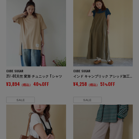
CUBE SUGAR
CUBE SUGAR
21/-OE天竺 変形 チュニック Tシャツ
インド キャンブリック アシッド加工 キャミワンピース
¥3,894
40
OFF
¥4,258
51
OFF
（税込）
%
（税込）
%
SALE
SALE