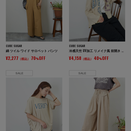
CUBE SUGAR
CUBE SUGAR
綿 ツイル ワイド サロペット パンツ
冷感天竺 UV加工 リメイク風 前開き パーカー
¥2,277
70
OFF
¥4,158
40
OFF
（税込）
%
（税込）
%
SALE
SALE