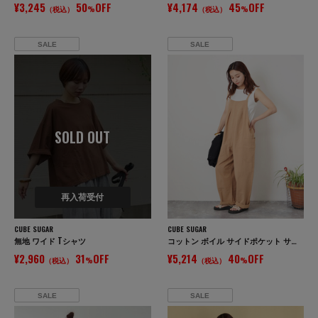
¥3,245
50
OFF
¥4,174
45
OFF
（税込）
%
（税込）
%
SALE
SALE
SOLD OUT
再入荷受付
CUBE SUGAR
CUBE SUGAR
無地 ワイド Tシャツ
コットン ボイル サイドポケット サロペット パンツ
¥2,960
31
OFF
¥5,214
40
OFF
（税込）
%
（税込）
%
SALE
SALE