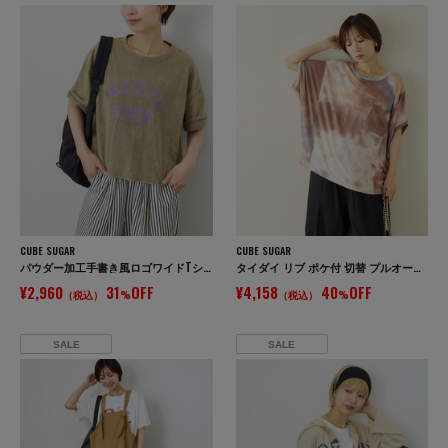
CUBE SUGAR
CUBE SUGAR
パウダー加工手書き風ロゴワイドTシャツ
タイダイ リブ ポケ付 切替 プルオーバー Tシャツ
¥2,960
31
OFF
¥4,158
40
OFF
（税込）
%
（税込）
%
SALE
SALE