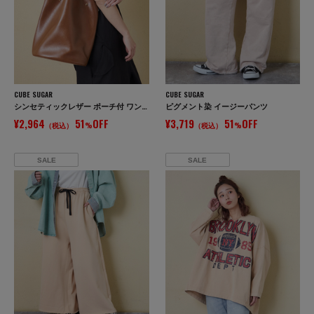
CUBE SUGAR
CUBE SUGAR
シンセティックレザー ポーチ付 ワンショルダー バッグ
ピグメント染 イージーパンツ
¥2,964
51
OFF
¥3,719
51
OFF
（税込）
%
（税込）
%
SALE
SALE