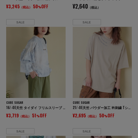
¥2,640
¥3,245
50
OFF
（税込）
%
（税込）
SALE
SALE
CUBE SUGAR
CUBE SUGAR
16/-OE天竺 タイダイ フリルスリーブ プルオーバー
21/-OE天竺 パウダー加工 衿刺繍 Tシャツ
¥3,719
51
OFF
¥2,695
50
OFF
（税込）
%
（税込）
%
SALE
SALE