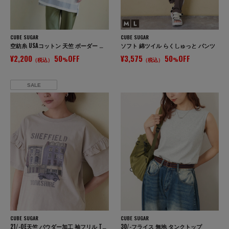
CUBE SUGAR
CUBE SUGAR
空紡糸 USAコットン 天竺 ボーダー ボトル入り 脇スリット チュニック ボトルTee
ソフト 綿ツイル らくしゅっと パンツ
¥2,200
50
OFF
¥3,575
50
OFF
（税込）
%
（税込）
%
SALE
CUBE SUGAR
CUBE SUGAR
21/-OE天竺 パウダー加工 袖フリル Tシャツ
30/-フライス 無地 タンクトップ