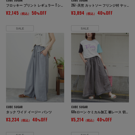
CUBE SUGAR
CUBE SUGAR
フロッキー プリント レギュラー Tシャツ
26/-天竺 カットソー フリンジ付 ヤッコ Tシャツ
¥2,145
50
OFF
¥3,894
40
OFF
（税込）
%
（税込）
%
SALE
SALE
CUBE SUGAR
CUBE SUGAR
タック ワイド イージー パンツ
60sローン ケミカル加工 裾レース 切替 ギャザー パンツ
¥3,234
40
OFF
¥5,214
40
OFF
（税込）
%
（税込）
%