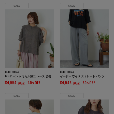
SALE
SALE
CUBE SUGAR
CUBE SUGAR
60sローン ケミカル加工 レース 切替 ドルマン シャツ
イージー ワイド ストレート パンツ
¥4,554
40
OFF
¥4,543
30
OFF
（税込）
%
（税込）
%
SALE
SALE