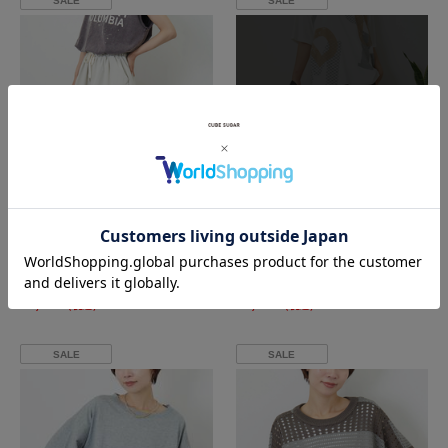
SALE
SALE
SOLD OUT
再入荷受付
cube sugar evo.
CUBE SUGAR
WEB限定 切り替え ワイド イージーパンツ
接触冷感 ワッシャー ライン ギャザーパンツ
¥2,641
51
OFF
¥3,795
50
OFF
（税込）
%
（税込）
%
SALE
SALE