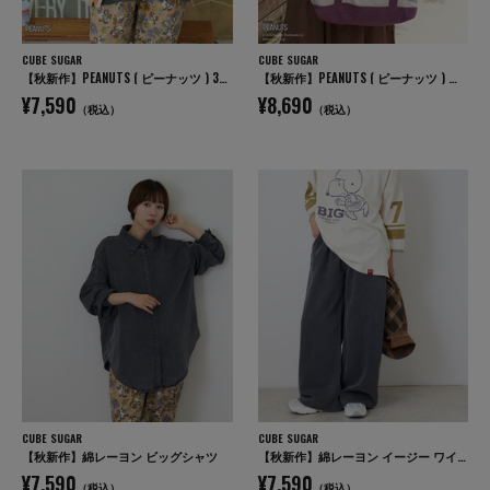
CUBE SUGAR
CUBE SUGAR
【秋新作】PEANUTS ( ピーナッツ ) 32/-スラブ天竺 ライン入り 7分袖 プルオーバー Tシャツ
【秋新作】PEANUTS ( ピーナッツ ) キャンバス ビッグ トートバッグ
¥7,590
¥8,690
（税込）
（税込）
CUBE SUGAR
CUBE SUGAR
【秋新作】綿レーヨン ビッグシャツ
【秋新作】綿レーヨン イージー ワイドパンツ
¥7,590
¥7,590
（税込）
（税込）