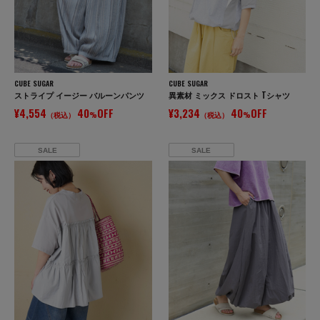
CUBE SUGAR
CUBE SUGAR
ストライプ イージー バルーンパンツ
異素材 ミックス ドロスト Tシャツ
¥4,554
40
OFF
¥3,234
40
OFF
（税込）
%
（税込）
%
SALE
SALE