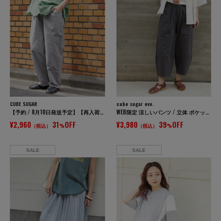
CUBE SUGAR
cube sugar evo.
【予約 / 8月10日発送予定】【再入荷】ストレッチ ツイル イージー ベイカーパンツ
WEB限定 涼しいパンツ / 立体 ポケット イージー コクーンパンツ
¥2,960
31
OFF
¥3,980
39
OFF
（税込）
%
（税込）
%
SALE
SALE