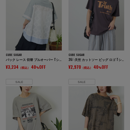
CUBE SUGAR
CUBE SUGAR
バック レース 切替 プルオーバー Tシャツ
26/-天竺 カットソー ビッグ ロゴ Tシャツ
¥3,234
40
OFF
¥2,970
40
OFF
（税込）
%
（税込）
%
SALE
SALE