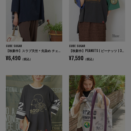
CUBE SUGAR
CUBE SUGAR
【秋新作】スラブ天竺 × 先染め チェック ポケ付 リメイク風 プルオーバー Tシャツ
【秋新作】PEANUTS ( ピーナッツ ) 32/-スラブ天竺 配色 ワイド Tシャツ
¥6,490
¥7,590
（税込）
（税込）