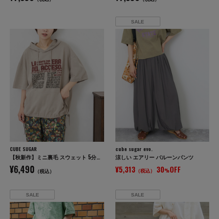
SALE
CUBE SUGAR
cube sugar evo.
【秋新作】ミニ裏毛 スウェット 5分袖 プルオーバーパーカー
涼しい エアリー バルーンパンツ
¥6,490
¥5,313
30
OFF
（税込）
%
（税込）
SALE
SALE