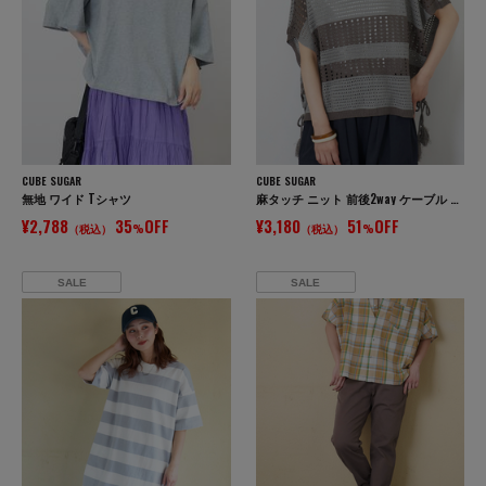
CUBE SUGAR
CUBE SUGAR
無地 ワイド Tシャツ
麻タッチ ニット 前後2way ケーブル ベスト
¥2,788
35
OFF
¥3,180
51
OFF
（税込）
%
（税込）
%
SALE
SALE