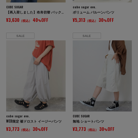
CUBE SUGAR
cube sugar evo.
【再入荷しました】布帛切替 バックギャザー プルオーバー Tシャツ
ボリューム バルーンパンツ
¥3,630
40
OFF
¥5,313
30
OFF
（税込）
%
（税込）
%
SALE
SALE
cube sugar evo.
CUBE SUGAR
WEB限定 裾ドロスト イージーパンツ
無地 ショートパンツ
¥3,773
30
OFF
¥3,773
30
OFF
（税込）
%
（税込）
%