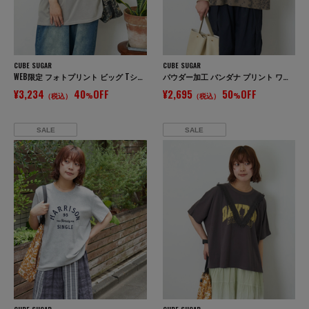
CUBE SUGAR
CUBE SUGAR
WEB限定 フォトプリント ビッグ Tシャツ
パウダー加工 バンダナ プリント ワイド Tシャツ
¥3,234
40
OFF
¥2,695
50
OFF
（税込）
%
（税込）
%
SALE
SALE