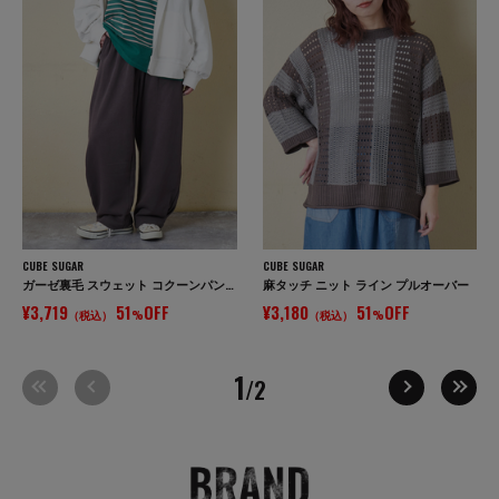
CUBE SUGAR
CUBE SUGAR
ガーゼ裏毛 スウェット コクーンパンツ
麻タッチ ニット ライン プルオーバー
¥3,719
51
OFF
¥3,180
51
OFF
（税込）
%
（税込）
%
1
/2