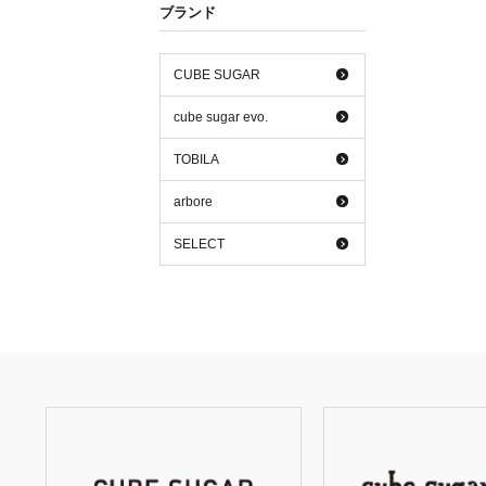
ブランド
CUBE SUGAR
cube sugar evo.
TOBILA
arbore
SELECT