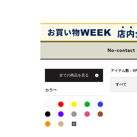
アイテム数：
0
全ての商品を見る
すべて
カラー
レッド系
イエロー系
グリーン系
ブルー系
ホワイト系
ブラック系
パープル系
グレー系
ピンク系
ブラウン系
オレンジ系
ベージュ系
その他系