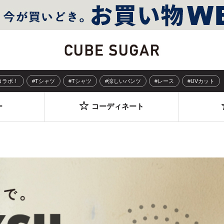
Sコラボ！
#Tシャツ
#Tシャツ
#涼しいパンツ
#レース
#UVカット
ー
コーディネート