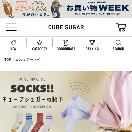
NEW
CATEGORY
COORDINATE
RANKING
SEARCH
TOP
arbore(アーバー)