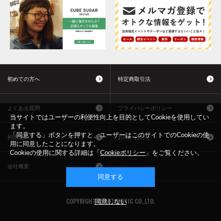
初めての方へ
特定商取引法
よくある質問
プライバシーポリシー
当サイトではユーザーの利便性向上を目的としてCookieを使用してい
ます。
「同意する」ボタンを押すと、ユーザーはこのサイトでのCookieの使
利用規約
お問い合わせ
用に同意したことになります。
Cookieの使用に関する詳細は「
Cookieポリシー
」をご覧ください。
会社概要
同意する
COPYRIGHT © AUTHENTIC CO.,LTD.
同意しない