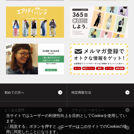
初めての方へ
特定商取引法
よくある質問
プライバシーポリシー
当サイトではユーザーの利便性向上を目的としてCookieを使用してい
ます。
「同意する」ボタンを押すと、ユーザーはこのサイトでのCookieの使
利用規約
お問い合わせ
用に同意したことになります。