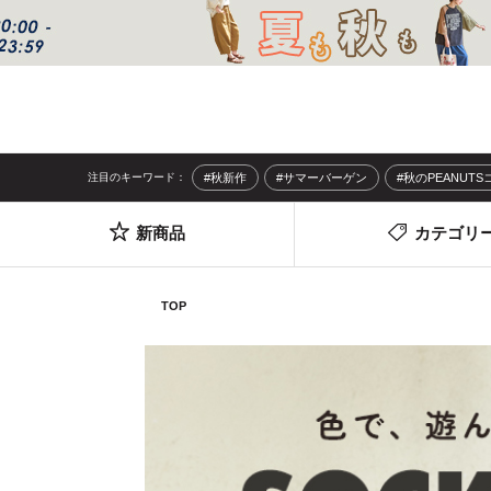
注目のキーワード：
#秋新作
#サマーバーゲン
#秋のPEANUT
新商品
カテゴリ
TOP