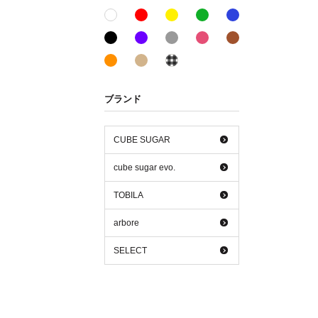
レッド系
イエロー系
グリーン系
ブルー系
ホワイト系
ブラック系
パープル系
グレー系
ピンク系
ブラウン系
オレンジ系
ベージュ系
その他系
ブランド
CUBE SUGAR
cube sugar evo.
TOBILA
arbore
SELECT