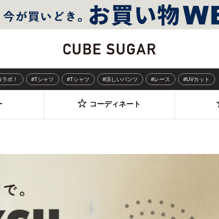
Sコラボ！
#Tシャツ
#Tシャツ
#涼しいパンツ
#レース
#UVカット
ー
コーディネート