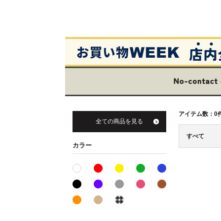
アイテム数：
0
全ての商品を見る
すべて
カラー
レッド系
イエロー系
グリーン系
ブルー系
ホワイト系
ブラック系
パープル系
グレー系
ピンク系
ブラウン系
オレンジ系
ベージュ系
その他系