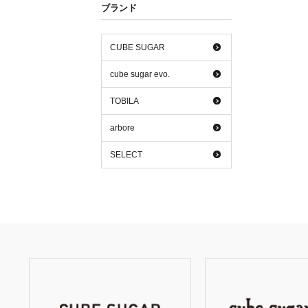
ブランド
CUBE SUGAR
cube sugar evo.
TOBILA
arbore
SELECT