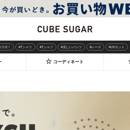
Sコラボ！
#Tシャツ
#Tシャツ
#涼しいパンツ
#レース
#UVカット
ー
コーディネート