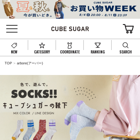
NEW
CATEGORY
COORDINATE
RANKING
SEARCH
TOP
arbore(アーバー)