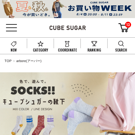
13
NEW
CATEGORY
COORDINATE
RANKING
SEARCH
TOP
arbore(アーバー)