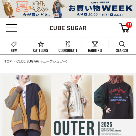
27
NEW
CATEGORY
COORDINATE
RANKING
SEARCH
TOP
CUBE SUGAR(キューブシュガー)