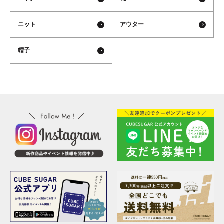
ニット
アウター
帽子