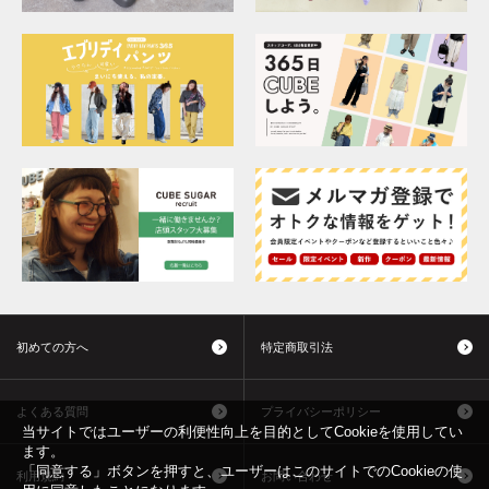
初めての方へ
特定商取引法
よくある質問
プライバシーポリシー
当サイトではユーザーの利便性向上を目的としてCookieを使用してい
ます。
「同意する」ボタンを押すと、ユーザーはこのサイトでのCookieの使
利用規約
お問い合わせ