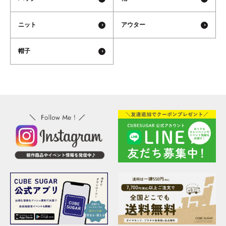
ニット
アウター
帽子