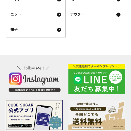
ニット
アウター
帽子