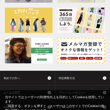
初めての方へ
特定商取引法
よくある質問
プライバシーポリシー
当サイトではユーザーの利便性向上を目的としてCookieを使用してい
ます。
「同意する」ボタンを押すと、ユーザーはこのサイトでのCookieの使
利用規約
お問い合わせ