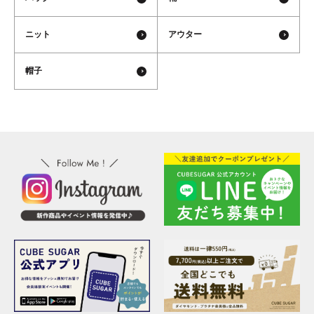
ニット
アウター
帽子