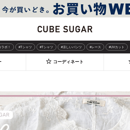
Sコラボ！
#Tシャツ
#Tシャツ
#涼しいパンツ
#レース
#UVカット
ー
コーディネート