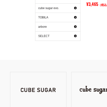
¥3,465
（税込
cube sugar evo.
TOBILA
arbore
SELECT