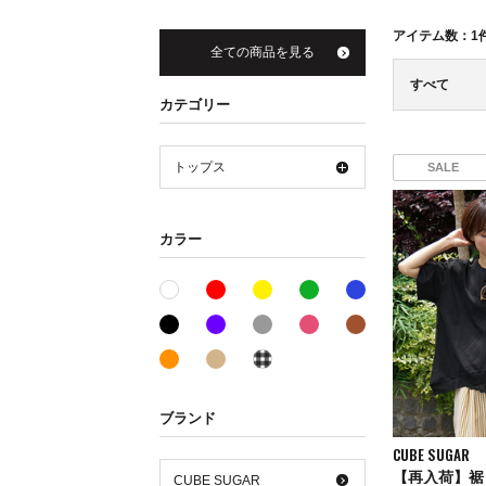
アイテム数：
1
全ての商品を見る
すべて
カテゴリー
トップス
SALE
カラー
レッド系
イエロー系
グリーン系
ブルー系
ホワイト系
ブラック系
パープル系
グレー系
ピンク系
ブラウン系
オレンジ系
ベージュ系
その他系
ブランド
CUBE SUGAR
CUBE SUGAR