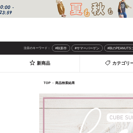
注目のキーワード：
#秋新作
#サマーバーゲン
#秋のPEANUT
新商品
カテゴリ
TOP
商品検索結果