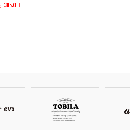
30
OFF
）
%