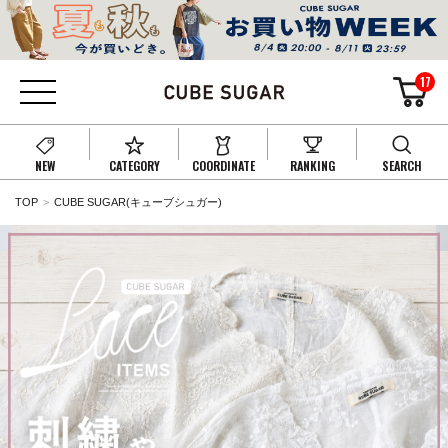
17
NEW
CATEGORY
COORDINATE
RANKING
SEARCH
TOP
CUBE SUGAR(キューブシュガー)