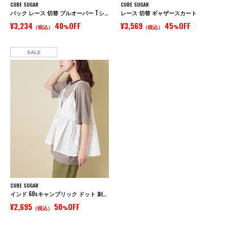
CUBE SUGAR
CUBE SUGAR
バック レース 切替 プルオーバー Tシャツ
レース 切替 ギャザースカート
¥3,234
40
OFF
¥3,569
45
OFF
（税込）
%
（税込）
%
SALE
CUBE SUGAR
インド 60sキャンブリック ドット 刺繍 前後 2Way キャミソール
¥2,695
50
OFF
（税込）
%