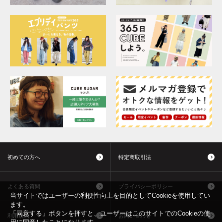
初めての方へ
特定商取引法
よくある質問
プライバシーポリシー
当サイトではユーザーの利便性向上を目的としてCookieを使用してい
ます。
「同意する」ボタンを押すと、ユーザーはこのサイトでのCookieの使
利用規約
お問い合わせ