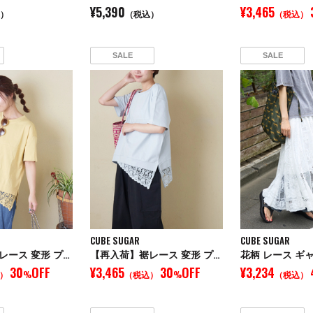
¥5,390
¥3,465
）
（税込）
（税込）
SALE
SALE
CUBE SUGAR
CUBE SUGAR
【再入荷】裾レース 変形 プルオーバー Tシャツ
【再入荷】裾レース 変形 プルオーバー Tシャツ
花柄 レース ギ
30
OFF
¥3,465
30
OFF
¥3,234
）
%
（税込）
%
（税込）