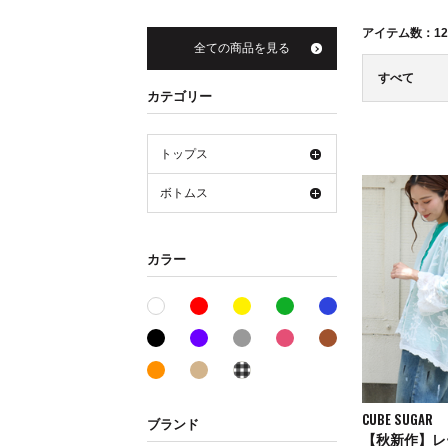
アイテム数：
12
全ての商品を見る
すべて
カテゴリー
トップス
ボトムス
カラー
レッド系
イエロー系
グリーン系
ブルー系
ホワイト系
ブラック系
パープル系
グレー系
ピンク系
ブラウン系
オレンジ系
ベージュ系
その他系
CUBE SUGAR
ブランド