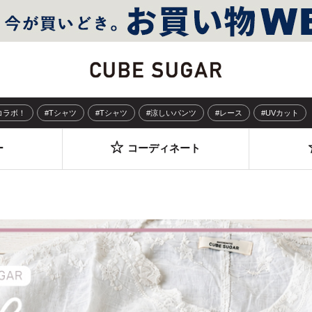
Sコラボ！
#Tシャツ
#Tシャツ
#涼しいパンツ
#レース
#UVカット
ー
コーディネート