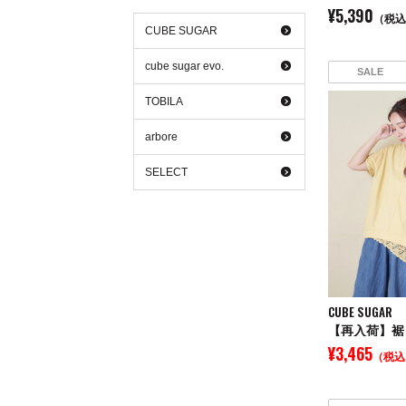
¥5,390
（税込
CUBE SUGAR
cube sugar evo.
SALE
TOBILA
arbore
SELECT
CUBE SUGAR
¥3,465
（税込