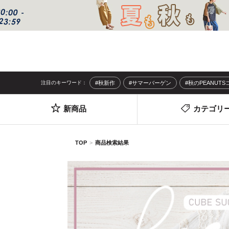
注目のキーワード：
#秋新作
#サマーバーゲン
#秋のPEANUT
新商品
カテゴリ
TOP
商品検索結果