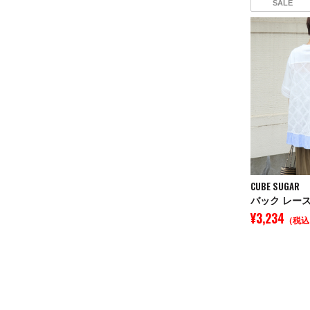
SALE
CUBE SUGAR
¥3,234
（税込