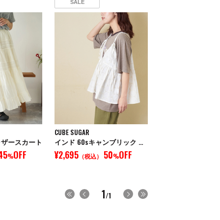
SALE
CUBE SUGAR
ャザースカート
インド 60sキャンブリック ドット 刺繍 前後 2Way キャミソール
45
OFF
¥2,695
50
OFF
%
（税込）
%
1
/1