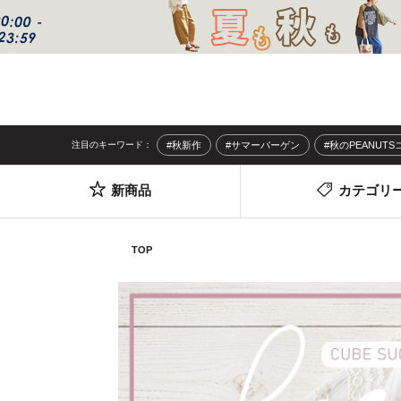
注目のキーワード：
#秋新作
#サマーバーゲン
#秋のPEANUT
新商品
カテゴリ
TOP