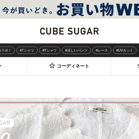
Sコラボ！
#Tシャツ
#Tシャツ
#涼しいパンツ
#レース
#UVカット
ー
コーディネート