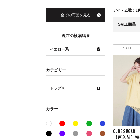
アイテム数：
1
全ての商品を見る
SALE商品
現在の検索結果
SALE
イエロー系
カテゴリー
トップス
カラー
レッド系
イエロー系
グリーン系
ブルー系
ホワイト系
CUBE SUGAR
ブラック系
パープル系
グレー系
ピンク系
ブラウン系