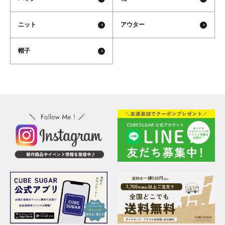
ニット
アウター
帽子