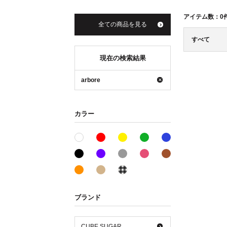
アイテム数：
0
全ての商品を見る
すべて
現在の検索結果
arbore
カラー
レッド系
イエロー系
グリーン系
ブルー系
ホワイト系
ブラック系
パープル系
グレー系
ピンク系
ブラウン系
オレンジ系
ベージュ系
その他系
ブランド
CUBE SUGAR