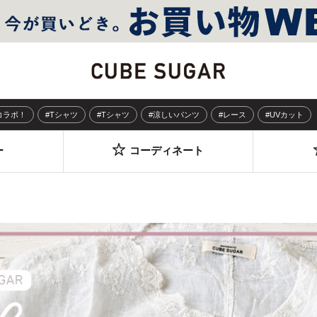
Sコラボ！
#Tシャツ
#Tシャツ
#涼しいパンツ
#レース
#UVカット
ー
コーディネート