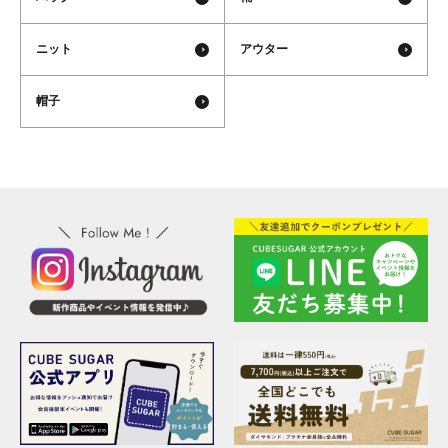
ニット
アウター
帽子