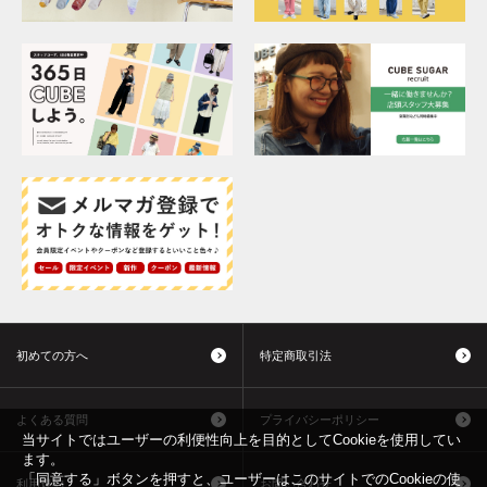
初めての方へ
特定商取引法
よくある質問
プライバシーポリシー
当サイトではユーザーの利便性向上を目的としてCookieを使用してい
ます。
「同意する」ボタンを押すと、ユーザーはこのサイトでのCookieの使
利用規約
お問い合わせ