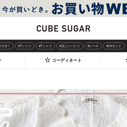
Sコラボ！
#Tシャツ
#Tシャツ
#涼しいパンツ
#レース
#UVカット
ー
コーディネート