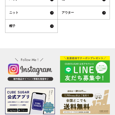
ニット
アウター
帽子