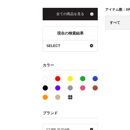
アイテム数：
0
全ての商品を見る
すべて
現在の検索結果
SELECT
カラー
レッド系
イエロー系
グリーン系
ブルー系
ホワイト系
ブラック系
パープル系
グレー系
ピンク系
ブラウン系
オレンジ系
ベージュ系
その他系
ブランド
CUBE SUGAR