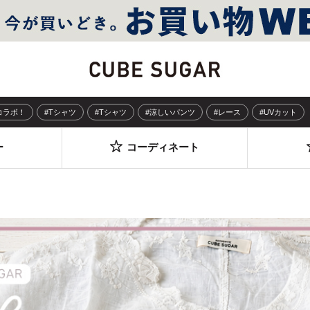
Sコラボ！
#Tシャツ
#Tシャツ
#涼しいパンツ
#レース
#UVカット
ー
コーディネート