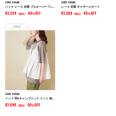
CUBE SUGAR
CUBE SUGAR
バック レース 切替 プルオーバー Tシャツ
レース 切替 ギャザースカート
¥3,234
40
OFF
¥3,569
45
OFF
（税込）
%
（税込）
%
SALE
CUBE SUGAR
インド 60sキャンブリック ドット 刺繍 前後 2Way キャミソール
¥2,695
50
OFF
（税込）
%