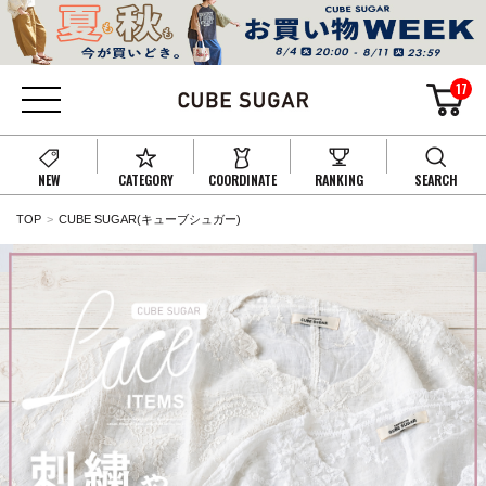
17
NEW
CATEGORY
COORDINATE
RANKING
SEARCH
TOP
CUBE SUGAR(キューブシュガー)