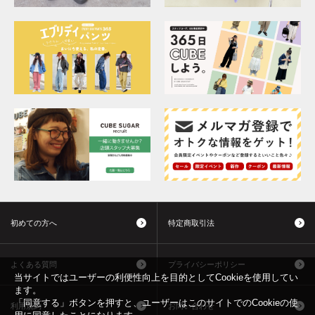
初めての方へ
特定商取引法
よくある質問
プライバシーポリシー
当サイトではユーザーの利便性向上を目的としてCookieを使用してい
ます。
「同意する」ボタンを押すと、ユーザーはこのサイトでのCookieの使
利用規約
お問い合わせ