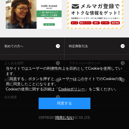
初めての方へ
特定商取引法
よくある質問
プライバシーポリシー
当サイトではユーザーの利便性向上を目的としてCookieを使用してい
ます。
「同意する」ボタンを押すと、ユーザーはこのサイトでのCookieの使
利用規約
お問い合わせ
用に同意したことになります。
Cookieの使用に関する詳細は「
Cookieポリシー
」をご覧ください。
会社概要
同意する
COPYRIGHT © AUTHENTIC CO.,LTD.
同意しない