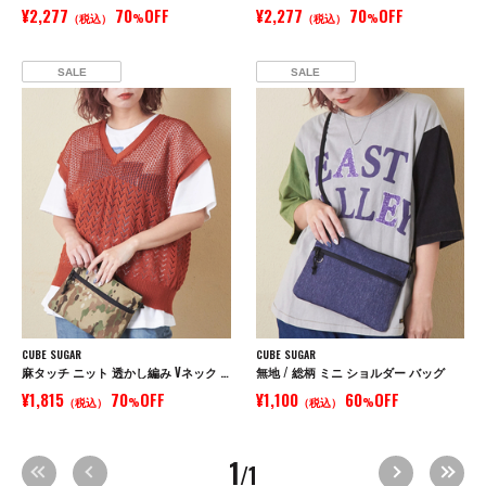
¥2,277
70
OFF
¥2,277
70
OFF
（税込）
%
（税込）
%
SALE
SALE
CUBE SUGAR
CUBE SUGAR
麻タッチ ニット 透かし編み Vネック ベスト
無地 / 総柄 ミニ ショルダー バッグ
¥1,815
70
OFF
¥1,100
60
OFF
（税込）
%
（税込）
%
1
/1