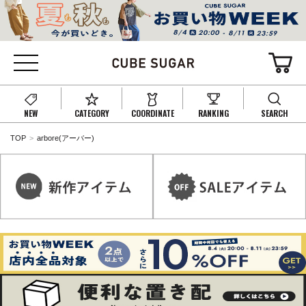
NEW
CATEGORY
COORDINATE
RANKING
SEARCH
TOP
arbore(アーバー)