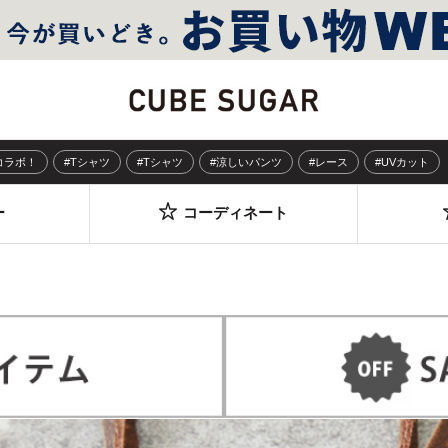
Sコラボ！
#Tシャツ
#Tシャツ
#涼しいパンツ
#レース
#UVカット
ー
コーディネート