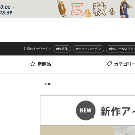
注目のキーワード：
#秋新作
#サマーバーゲン
#秋のPEANUT
新商品
カテゴリ
TOP