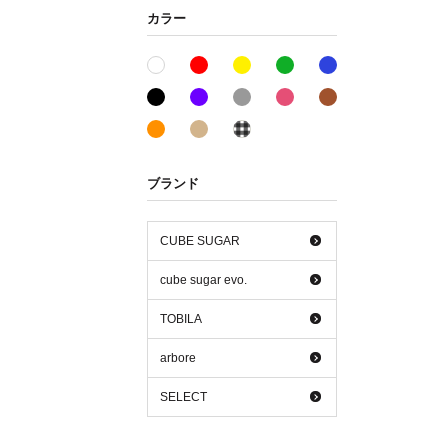
カラー
レッド系
イエロー系
グリーン系
ブルー系
ホワイト系
ブラック系
パープル系
グレー系
ピンク系
ブラウン系
オレンジ系
ベージュ系
その他系
ブランド
CUBE SUGAR
cube sugar evo.
TOBILA
arbore
SELECT