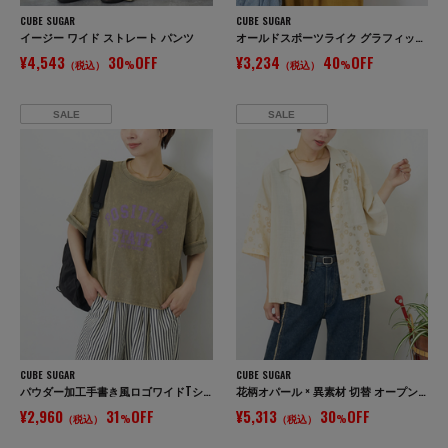
CUBE SUGAR
CUBE SUGAR
イージー ワイド ストレート パンツ
オールドスポーツライク グラフィックロゴ ワイド Tシャツ
¥4,543
30
OFF
¥3,234
40
OFF
（税込）
%
（税込）
%
SALE
SALE
CUBE SUGAR
CUBE SUGAR
パウダー加工手書き風ロゴワイドTシャツ
花柄オパール × 異素材 切替 オープンカラー シャツ
¥2,960
31
OFF
¥5,313
30
OFF
（税込）
%
（税込）
%