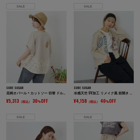
SALE
SALE
CUBE SUGAR
CUBE SUGAR
花柄オパール × カットソー 切替 ドルマン Tシャツ
冷感天竺 UV加工 リメイク風 前開き パーカー
¥5,313
30
OFF
¥4,158
40
OFF
（税込）
%
（税込）
%
SALE
SALE