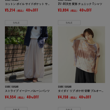
コットン ボイル サイドポケット サロペット パンツ
21/-OE天竺 変形 チュニック Tシャツ
¥5,214
40
OFF
¥3,894
40
OFF
（税込）
%
（税込）
%
SALE
SALE
CUBE SUGAR
CUBE SUGAR
ストライプ イージー バルーンパンツ
タイダイ リブ ポケ付 切替 プルオーバー Tシャツ
¥4,554
40
OFF
¥4,158
40
OFF
（税込）
%
（税込）
%
SALE
SALE