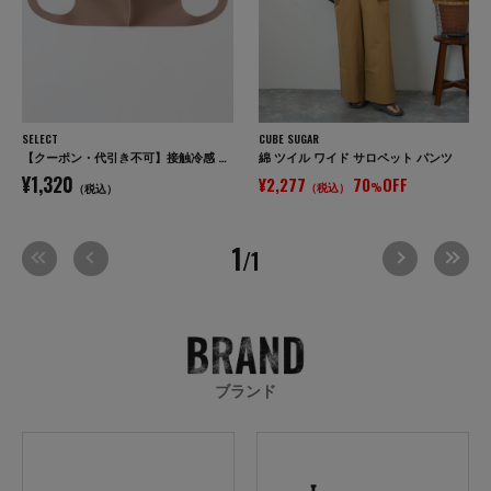
SELECT
CUBE SUGAR
【クーポン・代引き不可】接触冷感 ウォッシャブル UVカット 3Dマスク 3枚セット / 送料無料 / 夏用
綿 ツイル ワイド サロペット パンツ
¥1,320
¥2,277
70
OFF
（税込）
%
（税込）
1
/1
ブランド