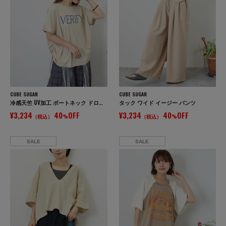
CUBE SUGAR
CUBE SUGAR
冷感天竺 UV加工 ボートネック ドロスト Tシャツ
タック ワイド イージー パンツ
¥3,234
40
OFF
¥3,234
40
OFF
（税込）
%
（税込）
%
SALE
SALE