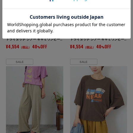
CUBE SUGAR
CUBE SUGAR
ドライタッチ シアー キャミワンピース
ドライタッチ シアー キャミワンピース
¥4,554
40
OFF
¥4,554
40
OFF
（税込）
%
（税込）
%
SALE
SALE