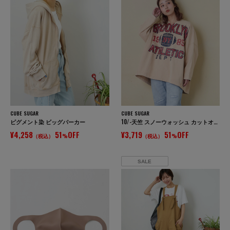
CUBE SUGAR
CUBE SUGAR
ピグメント染 ビッグパーカー
10/-天竺 スノーウォッシュ カットオフ Vネック プルオーバー
¥4,258
51
OFF
¥3,719
51
OFF
（税込）
%
（税込）
%
SALE