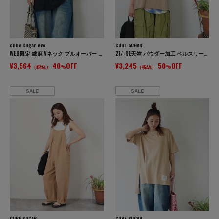
cube sugar evo.
CUBE SUGAR
WEB限定 綿麻 Vネック プルオーバー シャツ
21/-OE天竺 パウダー加工 ベルスリーブ Tシャツ
¥3,564
40
OFF
¥3,245
50
OFF
（税込）
%
（税込）
%
SALE
SALE
CUBE SUGAR
CUBE SUGAR