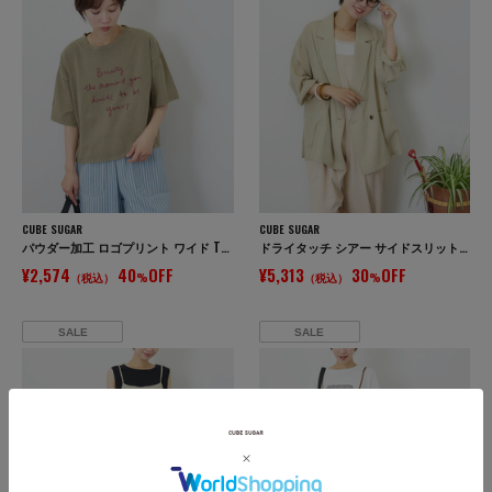
CUBE SUGAR
CUBE SUGAR
パウダー加工 ロゴプリント ワイド Tシャツ
ドライタッチ シアー サイドスリット テーラード ジャケット
¥2,574
40
OFF
¥5,313
30
OFF
（税込）
%
（税込）
%
SALE
SALE