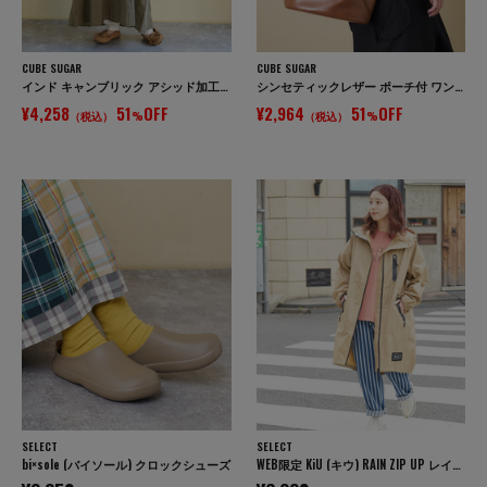
CUBE SUGAR
CUBE SUGAR
インド キャンブリック アシッド加工 キャミワンピース
シンセティックレザー ポーチ付 ワンショルダー バッグ
¥4,258
51
OFF
¥2,964
51
OFF
（税込）
%
（税込）
%
SELECT
SELECT
bi×sole (バイソール) クロックシューズ
WEB限定 KiU (キウ) RAIN ZIP UP レインジップアップコート