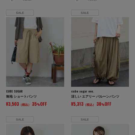
SALE
SALE
CUBE SUGAR
cube sugar evo.
無地 ショートパンツ
涼しい エアリー バルーンパンツ
¥3,503
35
OFF
¥5,313
30
OFF
（税込）
%
（税込）
%
SALE
SALE