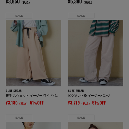
¥3,850
¥6,380
（税込）
（税込）
SALE
SALE
CUBE SUGAR
CUBE SUGAR
裏毛 スウェット イージー ワイドパンツ
ピグメント染 イージーパンツ
¥3,180
51
OFF
¥3,719
51
OFF
（税込）
%
（税込）
%
SALE
SALE