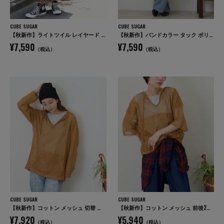
CUBE SUGAR
CUBE SUGAR
【秋新作】ライトツイル レイヤード 変形 スカート
【秋新作】バンドカラー タック ボリューム シャツワンピース
¥7,590
¥7,590
（税込）
（税込）
CUBE SUGAR
CUBE SUGAR
【秋新作】コットン メッシュ 切替 ビッグパーカー
【秋新作】コットン メッシュ 前後2WAY 切替 プルオーバー
¥7,920
¥5,940
（税込）
（税込）