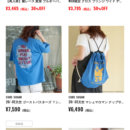
【再入荷】裾レース 変形 プルオーバー Tシャツ
WEB限定 クロス フリンジ ワイド デニム パンツ
¥3,465
30
OFF
¥3,795
50
OFF
（税込）
%
（税込）
%
CUBE SUGAR
CUBE SUGAR
20/-OE天竺 ゴーストバスターズ Ｔシャツ
20/-OE天竺 マシュマロマン ナップサック トートバッグ
¥7,590
¥6,490
（税込）
（税込）
SALE