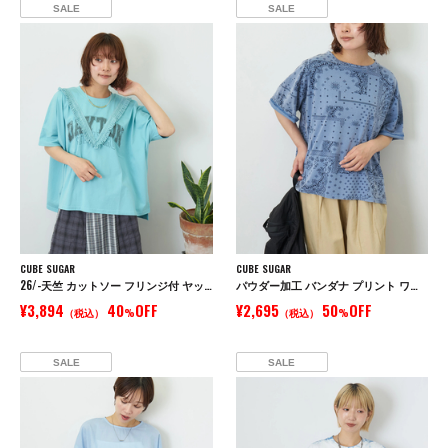
SALE
SALE
CUBE SUGAR
CUBE SUGAR
26/-天竺 カットソー フリンジ付 ヤッコ Tシャツ
パウダー加工 バンダナ プリント ワイド Tシャツ
¥3,894
40
OFF
¥2,695
50
OFF
（税込）
%
（税込）
%
SALE
SALE