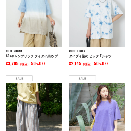
CUBE SUGAR
CUBE SUGAR
60sキャンブリック タイダイ染め プルオーバーシャツ
タイダイ染め ビッグ Tシャツ
¥3,795
50
OFF
¥2,145
50
OFF
（税込）
%
（税込）
%
SALE
SALE