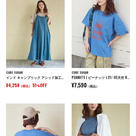
CUBE SUGAR
CUBE SUGAR
インド キャンブリック アシッド加工 キャミワンピース
PEANUTS ( ピーナッツ ) 21/-OE天竺 Royanne プリント Tシャツ
¥7,590
¥4,258
51
OFF
（税込）
%
（税込）