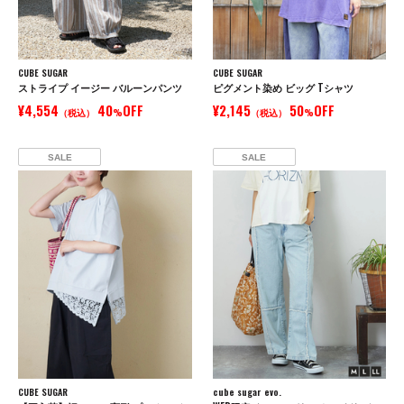
CUBE SUGAR
CUBE SUGAR
ストライプ イージー バルーンパンツ
ピグメント染め ビッグ Tシャツ
¥4,554
40
OFF
¥2,145
50
OFF
（税込）
%
（税込）
%
SALE
SALE
CUBE SUGAR
cube sugar evo.