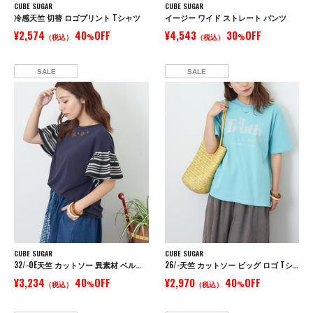
CUBE SUGAR
CUBE SUGAR
冷感天竺 切替 ロゴプリント Tシャツ
イージー ワイド ストレート パンツ
¥2,574
40
OFF
¥4,543
30
OFF
（税込）
%
（税込）
%
SALE
SALE
CUBE SUGAR
CUBE SUGAR
32/-OE天竺 カットソー 異素材 ベルスリーブ 胸刺繍 Tシャツ
26/-天竺 カットソー ビッグ ロゴ Tシャツ
¥3,234
40
OFF
¥2,970
40
OFF
（税込）
%
（税込）
%