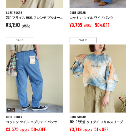
CUBE SUGAR
CUBE SUGAR
30/-フライス 無地 フレンチ プルオーバー
コットン ツイル ワイドパンツ
¥3,190
¥3,795
50
OFF
（税込）
%
（税込）
SALE
SALE
CUBE SUGAR
CUBE SUGAR
コットン ツイル エブリデイ パンツ
16/-OE天竺 タイダイ フリルスリーブ プルオーバー
¥3,575
50
OFF
¥3,719
51
OFF
（税込）
%
（税込）
%