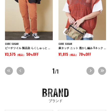
CUBE SUGAR
CUBE SUGAR
ピーチツイル 製品染 らくしゅっと パンツ
麻タッチ ニット 透かし編み Vネック ベスト
¥3,575
50
OFF
¥1,815
70
OFF
（税込）
%
（税込）
%
1
/1
ブランド