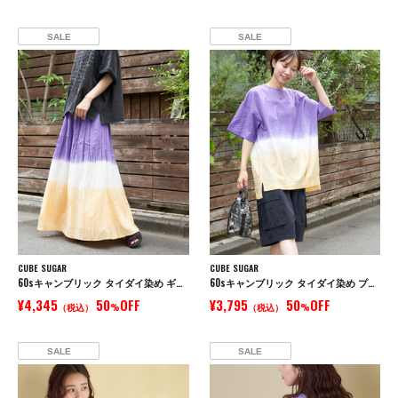
SALE
SALE
CUBE SUGAR
CUBE SUGAR
60sキャンブリック タイダイ染め ギャザースカート
60sキャンブリック タイダイ染め プルオーバーシャツ
¥4,345
50
OFF
¥3,795
50
OFF
（税込）
%
（税込）
%
SALE
SALE