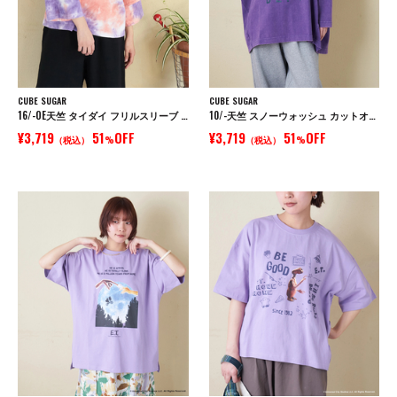
CUBE SUGAR
CUBE SUGAR
16/-OE天竺 タイダイ フリルスリーブ プルオーバー
10/-天竺 スノーウォッシュ カットオフ Vネック プルオーバー
¥3,719
51
OFF
¥3,719
51
OFF
（税込）
%
（税込）
%