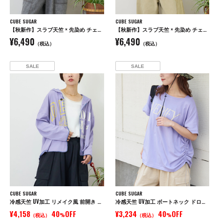
CUBE SUGAR
CUBE SUGAR
【秋新作】スラブ天竺 × 先染め チェック 裾フリル リメイク風 プルオーバー Tシャツ
【秋新作】スラブ天竺 × 先染め チェック ポケ付 リメイク風 プルオーバー Tシャツ
¥6,490
¥6,490
（税込）
（税込）
SALE
SALE
CUBE SUGAR
CUBE SUGAR
冷感天竺 UV加工 リメイク風 前開き パーカー
冷感天竺 UV加工 ボートネック ドロスト Tシャツ
¥4,158
40
OFF
¥3,234
40
OFF
（税込）
%
（税込）
%