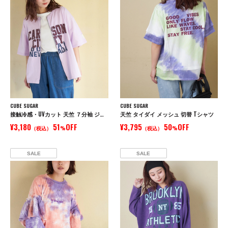
CUBE SUGAR
CUBE SUGAR
接触冷感・UVカット 天竺 ７分袖 ジップ カーディガン
天竺 タイダイ メッシュ 切替 Tシャツ
¥3,180
51
OFF
¥3,795
50
OFF
（税込）
%
（税込）
%
SALE
SALE