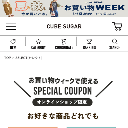
NEW
CATEGORY
COORDINATE
RANKING
SEARCH
TOP
SELECT(セレクト)