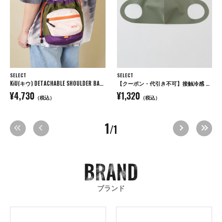
SELECT
SELECT
KiU(キウ) DETACHABLE SHOULDER BAG デタッチャブルショルダーバッグ
【クーポン・代引き不可】接触冷感 ウォッシャブル UVカット 3Dマスク 3枚セット / 送料無料 / 夏用
¥4,730
¥1,320
（税込）
（税込）
1
/1
ブランド