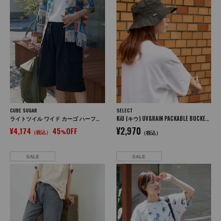
CUBE SUGAR
SELECT
ライトツイル ワイド カーゴ ハーフパンツ
KiU (キウ) UV&RAIN PACKABLE BUCKET HAT パッカブル バケットハット
¥2,970
¥4,174
45
OFF
（税込）
%
（税込）
SALE
SALE