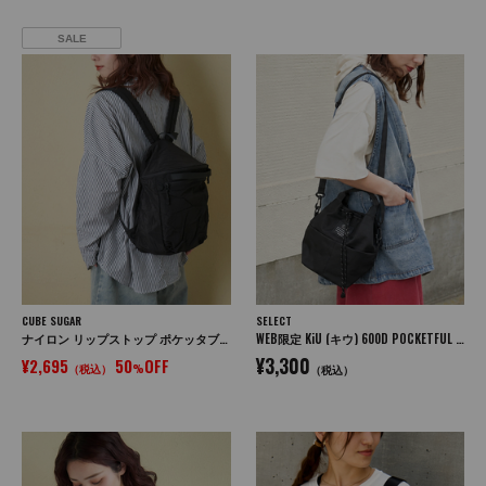
SALE
CUBE SUGAR
SELECT
ナイロン リップストップ ポケッタブル リュック
WEB限定 KiU (キウ) 600D POCKETFUL MINI BAG ポケッタフルミニバッグ
¥3,300
¥2,695
50
OFF
（税込）
%
（税込）