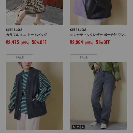
CUBE SUGAR
CUBE SUGAR
カラフル ミニ トートバッグ
シンセティックレザー ポーチ付 ワンショルダー バッグ
¥2,475
50
OFF
¥2,964
51
OFF
（税込）
%
（税込）
%
SALE
SALE