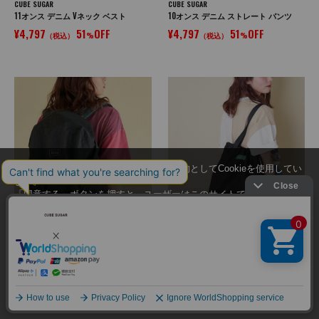
CUBE SUGAR
CUBE SUGAR
11オンス デニム Vネック ベスト
10オンス デニム ストレート パンツ
¥4,797
51
OFF
¥4,797
51
OFF
（税込）
%
（税込）
%
当サイトではユーザーの利便性向上を目的としてCookieを使用してい
ます。
「同意する」ボタンを押すと、ユーザーはこのサイトでのCookieの使
用に同意したことになります。
Cookieの使用に関する詳細は「
Cookieポリシー
」をご覧ください。
SELECT
SELECT
同意する
WEB限定 KiU (キウ) PACKABLE WATERPROOF LUGGAGE COVER MEDIUM
KiU (キウ) 2WAY RAIN BAG COVER ２WAYレインバッグカバー
¥3,300
¥1,980
（税込）
（税込）
同意しない