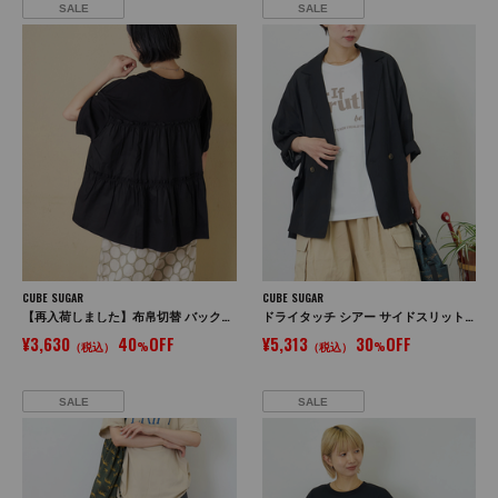
SALE
SALE
CUBE SUGAR
CUBE SUGAR
【再入荷しました】布帛切替 バックギャザー プルオーバー Tシャツ
ドライタッチ シアー サイドスリット テーラード ジャケット
¥3,630
40
OFF
¥5,313
30
OFF
（税込）
%
（税込）
%
SALE
SALE