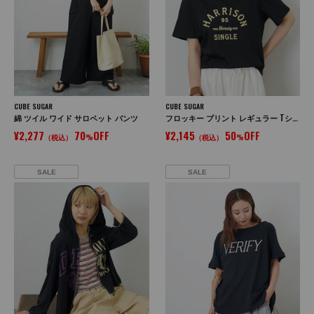
CUBE SUGAR
CUBE SUGAR
綿 ツイル ワイド サロペット パンツ
フロッキー プリント レギュラー Tシャツ
¥2,277
70
OFF
¥2,145
50
OFF
（税込）
%
（税込）
%
SALE
SALE