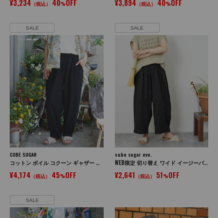
¥3,234
40
OFF
¥3,894
40
OFF
（税込）
%
（税込）
%
SALE
SALE
CUBE SUGAR
cube sugar evo.
コットン ボイル コクーン ギャザー パンツ
WEB限定 切り替え ワイド イージーパンツ
¥4,174
45
OFF
¥2,641
51
OFF
（税込）
%
（税込）
%
SALE