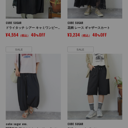
CUBE SUGAR
CUBE SUGAR
ドライタッチ シアー キャミワンピース
花柄 レース ギャザースカート
¥4,554
40
OFF
¥3,234
40
OFF
（税込）
%
（税込）
%
SALE
SALE
cube sugar evo.
CUBE SUGAR