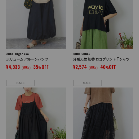
cube sugar evo.
CUBE SUGAR
ボリューム バルーンパンツ
冷感天竺 切替 ロゴプリント Tシャツ
¥4,933
35
OFF
¥2,574
40
OFF
（税込）
%
（税込）
%
SALE
SALE