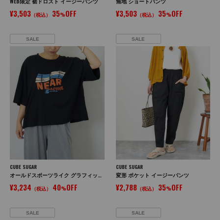
WEB限定 裾ドロスト イージーパンツ
無地 ショートパンツ
¥3,503
35
OFF
¥3,503
35
OFF
（税込）
%
（税込）
%
SALE
SALE
CUBE SUGAR
CUBE SUGAR
オールドスポーツライク グラフィックロゴ ワイド Tシャツ
変形 ポケット イージーパンツ
¥3,234
40
OFF
¥2,788
35
OFF
（税込）
%
（税込）
%
SALE
SALE