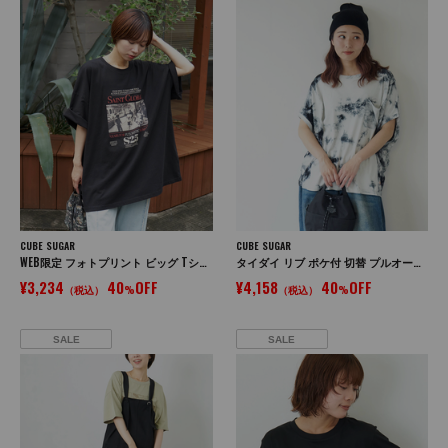
CUBE SUGAR
CUBE SUGAR
WEB限定 フォトプリント ビッグ Tシャツ
タイダイ リブ ポケ付 切替 プルオーバー Tシャツ
¥3,234
40
OFF
¥4,158
40
OFF
（税込）
%
（税込）
%
SALE
SALE