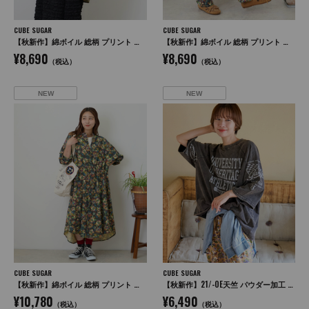
CUBE SUGAR
CUBE SUGAR
【秋新作】綿ボイル 総柄 プリント 袖ロールアップ シャツ
【秋新作】綿ボイル 総柄 プリント イージーパンツ
¥8,690
¥8,690
（税込）
（税込）
NEW
NEW
CUBE SUGAR
CUBE SUGAR
【秋新作】綿ボイル 総柄 プリント ドロスト シャツワンピース
【秋新作】21/-OE天竺 パウダー加工 ラグラン 6分袖 ロゴプリント Tシャツ
¥10,780
¥6,490
（税込）
（税込）