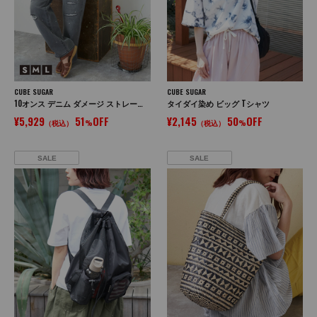
CUBE SUGAR
CUBE SUGAR
10オンス デニム ダメージ ストレート パンツ
タイダイ染め ビッグ Tシャツ
¥5,929
51
OFF
¥2,145
50
OFF
（税込）
%
（税込）
%
SALE
SALE