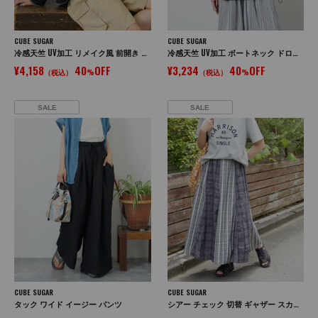
CUBE SUGAR
CUBE SUGAR
冷感天竺 UV加工 リメイク風 前開き パーカー
冷感天竺 UV加工 ボートネック ドロスト Tシャツ
¥4,158
40
OFF
¥3,234
40
OFF
（税込）
%
（税込）
%
SALE
SALE
CUBE SUGAR
CUBE SUGAR
タック ワイド イージー パンツ
シアー チェック 切替 ギャザー スカート