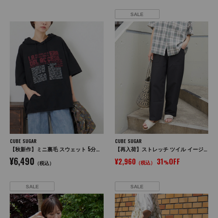
SALE
CUBE SUGAR
CUBE SUGAR
【秋新作】ミニ裏毛 スウェット 5分袖 プルオーバーパーカー
【再入荷】ストレッチ ツイル イージー ベイカーパンツ
¥6,490
¥2,960
31
OFF
（税込）
%
（税込）
SALE
SALE