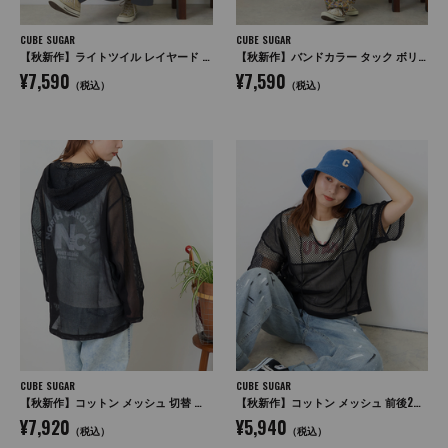
CUBE SUGAR
CUBE SUGAR
【秋新作】ライトツイル レイヤード 変形 スカート
【秋新作】バンドカラー タック ボリューム シャツワンピース
¥7,590
¥7,590
（税込）
（税込）
CUBE SUGAR
CUBE SUGAR
【秋新作】コットン メッシュ 切替 ビッグパーカー
【秋新作】コットン メッシュ 前後2WAY 切替 プルオーバー
¥7,920
¥5,940
（税込）
（税込）