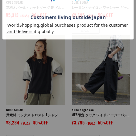
CUBE SUGAR
CUBE SUGAR
花柄オパール × カットソー 切替 ドルマン Tシャツ
レーヨン × ナイロン ワッシャー ギャザー プルオーバー ブラウス
¥5,313
30
OFF
¥2,695
50
OFF
（税込）
%
（税込）
%
SALE
SALE
CUBE SUGAR
cube sugar evo.
異素材 ミックス ドロスト Tシャツ
WEB限定 タック ワイド イージーパンツ
¥3,234
40
OFF
¥3,795
50
OFF
（税込）
%
（税込）
%