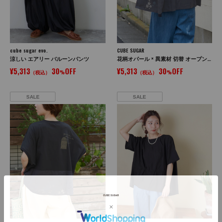
cube sugar evo.
CUBE SUGAR
涼しい エアリー バルーンパンツ
花柄オパール × 異素材 切替 オープンカラー シャツ
¥5,313
30
OFF
¥5,313
30
OFF
（税込）
%
（税込）
%
SALE
SALE