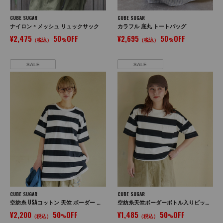
CUBE SUGAR
CUBE SUGAR
ナイロン × メッシュ リュックサック
カラフル 底丸 トートバッグ
¥2,475
50
OFF
¥2,695
50
OFF
（税込）
%
（税込）
%
SALE
SALE
CUBE SUGAR
CUBE SUGAR
空紡糸 USAコットン 天竺 ボーダー ボトル入り 脇スリット チュニック ボトルTee
空紡糸天竺ボーダーボトル入りビッグTシャツ
¥2,200
50
OFF
¥1,485
50
OFF
（税込）
%
（税込）
%