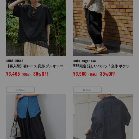
CUBE SUGAR
cube sugar evo.
【再入荷】裾レース 変形 プルオーバー Tシャツ
WEB限定 涼しいパンツ / 立体 ポケット イージー コクーンパンツ
¥3,465
30
OFF
¥3,980
39
OFF
（税込）
%
（税込）
%
SALE
SALE