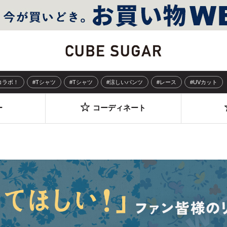
Sコラボ！
#Tシャツ
#Tシャツ
#涼しいパンツ
#レース
#UVカット
ー
コーディネート