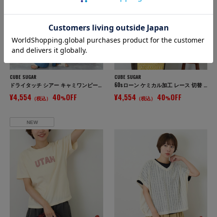
CUBE SUGAR
CUBE SUGAR
ドライタッチ シアー キャミワンピース
60sローン ケミカル加工 レース 切替 ドルマン シャツ
¥4,554
40
OFF
¥4,554
40
OFF
（税込）
%
（税込）
%
NEW