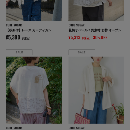
CUBE SUGAR
CUBE SUGAR
【秋新作】レース カーディガン
花柄オパール × 異素材 切替 オープンカラー シャツ
¥5,390
¥5,313
30
OFF
（税込）
%
（税込）
SALE
SALE
CUBE SUGAR
CUBE SUGAR