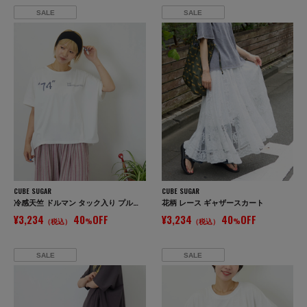
SALE
SALE
CUBE SUGAR
CUBE SUGAR
冷感天竺 ドルマン タック入り プルオーバー Tシャツ
花柄 レース ギャザースカート
¥3,234
40
OFF
¥3,234
40
OFF
（税込）
%
（税込）
%
SALE
SALE