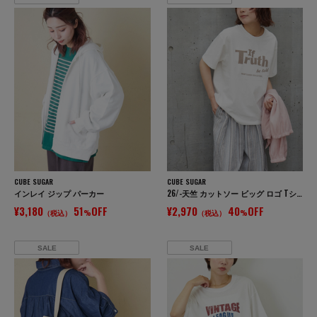
CUBE SUGAR
CUBE SUGAR
インレイ ジップ パーカー
26/-天竺 カットソー ビッグ ロゴ Tシャツ
¥3,180
51
OFF
¥2,970
40
OFF
（税込）
%
（税込）
%
SALE
SALE