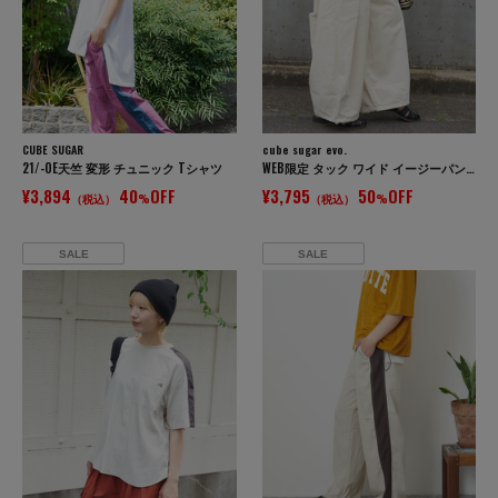
CUBE SUGAR
cube sugar evo.
21/-OE天竺 変形 チュニック Tシャツ
WEB限定 タック ワイド イージーパンツ
¥3,894
40
OFF
¥3,795
50
OFF
（税込）
%
（税込）
%
SALE
SALE