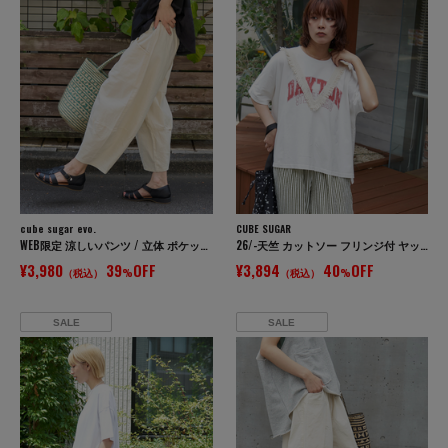
cube sugar evo.
CUBE SUGAR
WEB限定 涼しいパンツ / 立体 ポケット イージー コクーンパンツ
26/-天竺 カットソー フリンジ付 ヤッコ Tシャツ
¥3,980
39
OFF
¥3,894
40
OFF
（税込）
%
（税込）
%
SALE
SALE