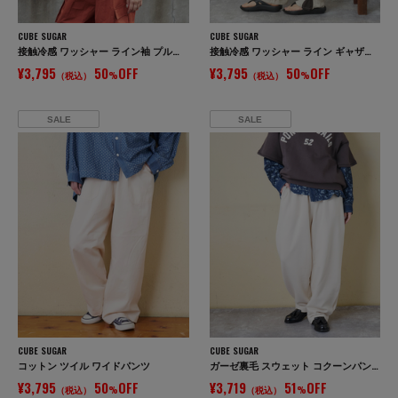
CUBE SUGAR
CUBE SUGAR
接触冷感 ワッシャー ライン袖 プルオーバー シャツ
接触冷感 ワッシャー ライン ギャザーパンツ
¥3,795
50
OFF
¥3,795
50
OFF
（税込）
%
（税込）
%
SALE
SALE
CUBE SUGAR
CUBE SUGAR
コットン ツイル ワイドパンツ
ガーゼ裏毛 スウェット コクーンパンツ
¥3,795
50
OFF
¥3,719
51
OFF
（税込）
%
（税込）
%