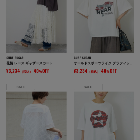
CUBE SUGAR
CUBE SUGAR
花柄 レース ギャザースカート
オールドスポーツライク グラフィックロゴ ワイド Tシャツ
¥3,234
40
OFF
¥3,234
40
OFF
（税込）
%
（税込）
%
SALE
SALE