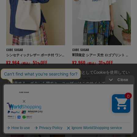
CUBE SUGAR
CUBE SUGAR
シンセティックレザー ポーチ付 ワンショルダー バッグ
WEB限定 シアー 天竺 ロゴプリント ワイド Tシャツ
¥2,964
51
OFF
¥2,960
31
OFF
（税込）
%
（税込）
%
当サイトではユーザーの利便性向上を目的としてCookieを使用してい
ます。
SALE
SALE
「同意する」ボタンを押すと、ユーザーはこのサイトでのCookieの使
用に同意したことになります。
Cookieの使用に関する詳細は「
Cookieポリシー
」をご覧ください。
同意する
同意しない