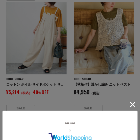
CUBE SUGAR
CUBE SUGAR
コットン ボイル サイドポケット サロペット パンツ
【秋新作】透かし編み ニット ベスト
¥4,950
¥5,214
40
OFF
（税込）
%
（税込）
SALE
SALE