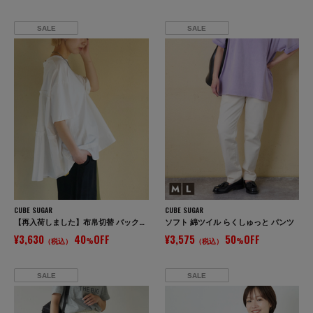
SALE
SALE
CUBE SUGAR
CUBE SUGAR
【再入荷しました】布帛切替 バックギャザー プルオーバー Tシャツ
ソフト 綿ツイル らくしゅっと パンツ
¥3,630
40
OFF
¥3,575
50
OFF
（税込）
%
（税込）
%
SALE
SALE