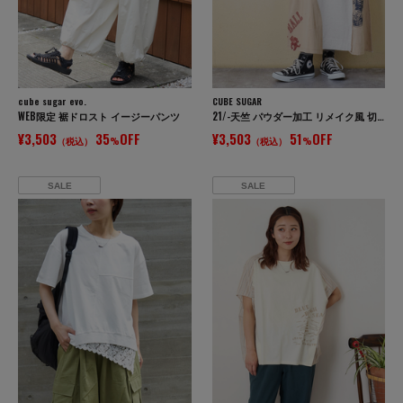
cube sugar evo.
CUBE SUGAR
WEB限定 裾ドロスト イージーパンツ
21/-天竺 パウダー加工 リメイク風 切替 スカート
¥3,503
35
OFF
¥3,503
51
OFF
（税込）
%
（税込）
%
SALE
SALE