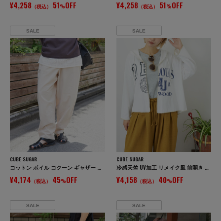
¥4,258
51
OFF
¥4,258
51
OFF
（税込）
%
（税込）
%
SALE
SALE
CUBE SUGAR
CUBE SUGAR
コットン ボイル コクーン ギャザー パンツ
冷感天竺 UV加工 リメイク風 前開き パーカー
¥4,174
45
OFF
¥4,158
40
OFF
（税込）
%
（税込）
%
SALE
SALE