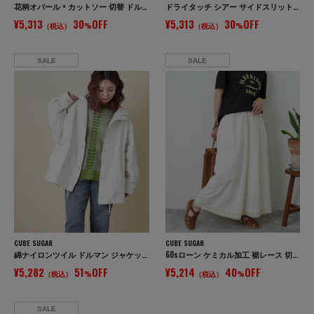
花柄オパール × カットソー 切替 ドルマン Tシャツ
ドライタッチ シアー サイドスリット テーラード ジャケット
¥5,313
30
OFF
¥5,313
30
OFF
（税込）
%
（税込）
%
SALE
SALE
CUBE SUGAR
CUBE SUGAR
綿ナイロンツイル ドルマン ジャケット
60sローン ケミカル加工 裾レース 切替 ギャザー パンツ
¥5,282
51
OFF
¥5,214
40
OFF
（税込）
%
（税込）
%
SALE