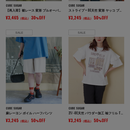
CUBE SUGAR
CUBE SUGAR
【再入荷】裾レース 変形 プルオーバー Tシャツ
ストライプ × OE天竺 変形 ヤッコ プルオーバー シャツ
¥3,465
30
OFF
¥3,245
50
OFF
（税込）
%
（税込）
%
SALE
SALE
CUBE SUGAR
CUBE SUGAR
麻レーヨン ボイル ハーフパンツ
21/-OE天竺 パウダー加工 袖フリル Tシャツ
¥3,245
50
OFF
¥3,245
50
OFF
（税込）
%
（税込）
%