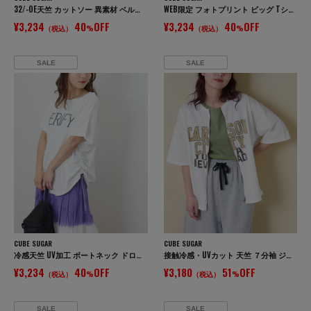
32/-OE天竺 カットソー 異素材 ベルスリーブ 胸刺繍 Tシャツ
WEB限定 フォトプリント ビッグ Tシャツ
¥3,234
40
OFF
¥3,234
40
OFF
（税込）
%
（税込）
%
SALE
SALE
CUBE SUGAR
CUBE SUGAR
冷感天竺 UV加工 ボートネック ドロスト Tシャツ
接触冷感・UVカット 天竺 ７分袖 ジップ カーディガン
¥3,234
40
OFF
¥3,180
51
OFF
（税込）
%
（税込）
%
SALE
SALE