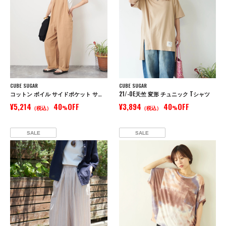
CUBE SUGAR
CUBE SUGAR
コットン ボイル サイドポケット サロペット パンツ
21/-OE天竺 変形 チュニック Tシャツ
¥5,214
40
OFF
¥3,894
40
OFF
（税込）
%
（税込）
%
SALE
SALE