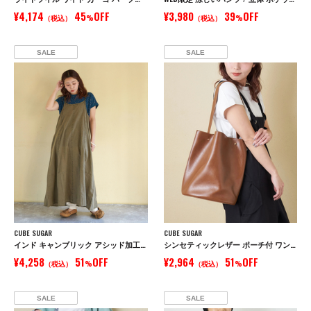
¥4,174
45
OFF
¥3,980
39
OFF
（税込）
%
（税込）
%
SALE
SALE
CUBE SUGAR
CUBE SUGAR
インド キャンブリック アシッド加工 キャミワンピース
シンセティックレザー ポーチ付 ワンショルダー バッグ
¥4,258
51
OFF
¥2,964
51
OFF
（税込）
%
（税込）
%
SALE
SALE