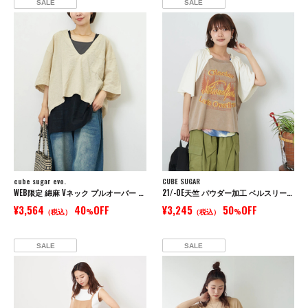
SALE
SALE
cube sugar evo.
CUBE SUGAR
WEB限定 綿麻 Vネック プルオーバー シャツ
21/-OE天竺 パウダー加工 ベルスリーブ Tシャツ
¥3,564
40
OFF
¥3,245
50
OFF
（税込）
%
（税込）
%
SALE
SALE