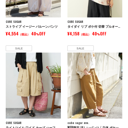
CUBE SUGAR
CUBE SUGAR
ストライプ イージー バルーンパンツ
タイダイ リブ ポケ付 切替 プルオーバー Tシャツ
¥4,554
40
OFF
¥4,158
40
OFF
（税込）
%
（税込）
%
SALE
SALE
CUBE SUGAR
cube sugar evo.
ライトツイル ワイド カーゴ ハーフパンツ
WEB限定 涼しいパンツ / 立体 ポケット イージー コクーンパンツ