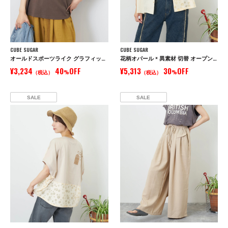
CUBE SUGAR
CUBE SUGAR
オールドスポーツライク グラフィックロゴ ワイド Tシャツ
花柄オパール × 異素材 切替 オープンカラー シャツ
¥3,234
40
OFF
¥5,313
30
OFF
（税込）
%
（税込）
%
SALE
SALE