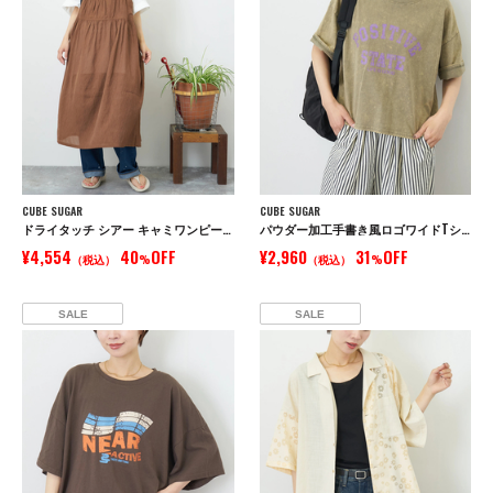
CUBE SUGAR
CUBE SUGAR
ドライタッチ シアー キャミワンピース
パウダー加工手書き風ロゴワイドTシャツ
¥4,554
40
OFF
¥2,960
31
OFF
（税込）
%
（税込）
%
SALE
SALE