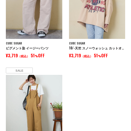
CUBE SUGAR
CUBE SUGAR
ピグメント染 イージーパンツ
10/-天竺 スノーウォッシュ カットオフ Vネック プルオーバー
¥3,719
51
OFF
¥3,719
51
OFF
（税込）
%
（税込）
%
SALE