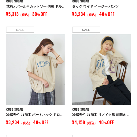
CUBE SUGAR
CUBE SUGAR
花柄オパール × カットソー 切替 ドルマン Tシャツ
タック ワイド イージー パンツ
¥5,313
30
OFF
¥3,234
40
OFF
（税込）
%
（税込）
%
SALE
SALE
CUBE SUGAR
CUBE SUGAR
冷感天竺 UV加工 ボートネック ドロスト Tシャツ
冷感天竺 UV加工 リメイク風 前開き パーカー
¥3,234
40
OFF
¥4,158
40
OFF
（税込）
%
（税込）
%