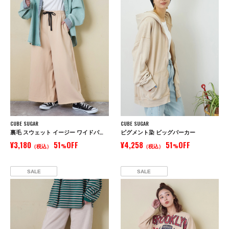
CUBE SUGAR
CUBE SUGAR
裏毛 スウェット イージー ワイドパンツ
ピグメント染 ビッグパーカー
¥3,180
51
OFF
¥4,258
51
OFF
（税込）
%
（税込）
%
SALE
SALE