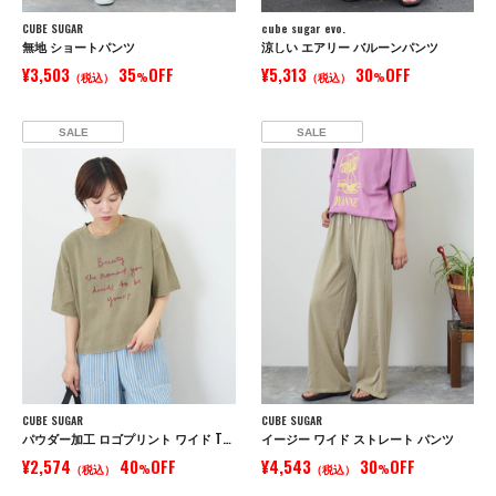
CUBE SUGAR
cube sugar evo.
無地 ショートパンツ
涼しい エアリー バルーンパンツ
¥3,503
35
OFF
¥5,313
30
OFF
（税込）
%
（税込）
%
SALE
SALE
CUBE SUGAR
CUBE SUGAR
パウダー加工 ロゴプリント ワイド Tシャツ
イージー ワイド ストレート パンツ
¥2,574
40
OFF
¥4,543
30
OFF
（税込）
%
（税込）
%